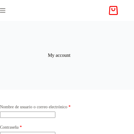
Saltar
al
Carro
contenido
de
compra
My account
Obligatorio
Nombre de usuario o correo electrónico
*
Obligatorio
Contraseña
*