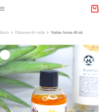
Saltar
al
Carro
contenido
de
compra
Inicio
Difusores de varita
Varitas Avena 40 ml