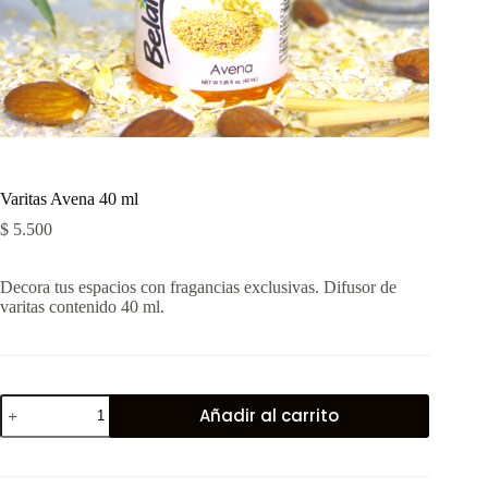
Varitas Avena 40 ml
$
5.500
Decora tus espacios con fragancias exclusivas. Difusor de
varitas contenido 40 ml.
Varitas
Añadir al carrito
Avena
40
ml
cantidad